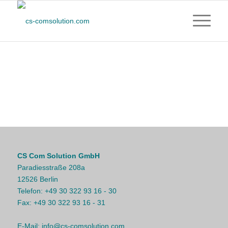
CS Com Solution GmbH
Paradiesstraße 208a
12526 Berlin
Telefon:
+49 30 322 93 16 - 30
Fax:
+49 30 322 93 16 - 31
E-Mail:
info@cs-comsolution.com