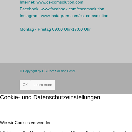
Internet:
www.cs-comsolution.com
Facebook:
www.facebook.com/cscomsolution
Instagram:
www.instagram.com/cs_comsolution
Montag - Freitag 09:00 Uhr-17:00 Uhr
© Copyright by CS Com Solution GmbH
OK
Learn more
Cookie- und Datenschutzeinstellungen
Wie wir Cookies verwenden