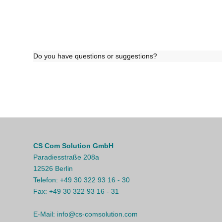
Do you have questions or suggestions?
CS Com Solution GmbH
Paradiesstraße 208a
12526 Berlin
Telefon:
+49 30 322 93 16 - 30
Fax:
+49 30 322 93 16 - 31
E-Mail:
info@cs-comsolution.com