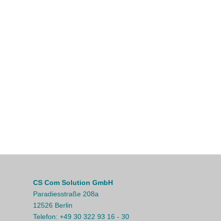
CS Com Solution GmbH
Paradiesstraße 208a
12526 Berlin
Telefon:
+49 30 322 93 16 - 30