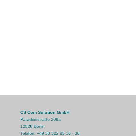
CS Com Solution GmbH
Paradiesstraße 208a
12526 Berlin
Telefon:
+49 30 322 93 16 - 30