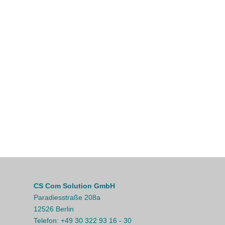
CS Com Solution GmbH
Paradiesstraße 208a
12526 Berlin
Telefon:
+49 30 322 93 16 - 30