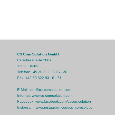
CS Com Solution GmbH
Paradiesstraße 208a
12526 Berlin
Telefon:
+49 30 322 93 16 - 30
Fax:
+49 30 322 93 16 - 31
E-Mail:
info@cs-comsolution.com
Internet:
www.cs-comsolution.com
Facebook:
www.facebook.com/cscomsolution
Instagram:
www.instagram.com/cs_comsolution