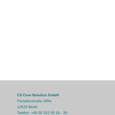
CS Com Solution GmbH
Paradiesstraße 208a
12526 Berlin
Telefon:
+49 30 322 93 16 - 30