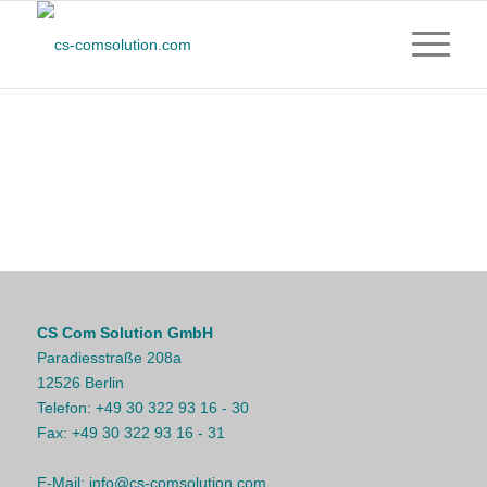
CS Com Solution GmbH
Paradiesstraße 208a
12526 Berlin
Telefon:
+49 30 322 93 16 - 30
Fax:
+49 30 322 93 16 - 31
E-Mail:
info@cs-comsolution.com