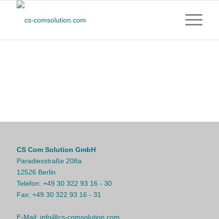
CS Com Solution GmbH
Paradiesstraße 208a
12526 Berlin
Telefon:
+49 30 322 93 16 - 30
Fax:
+49 30 322 93 16 - 31
E-Mail:
info@cs-comsolution.com