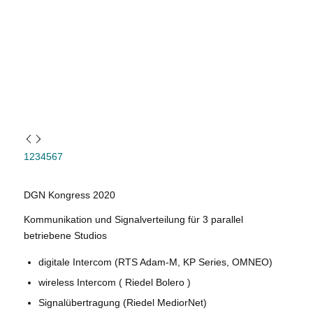
1
2
3
4
5
6
7
DGN Kongress 2020
Kommunikation und Signalverteilung für 3 parallel
betriebene Studios
digitale Intercom (RTS Adam-M, KP Series, OMNEO)
wireless Intercom ( Riedel Bolero )
Signalübertragung (Riedel MediorNet)