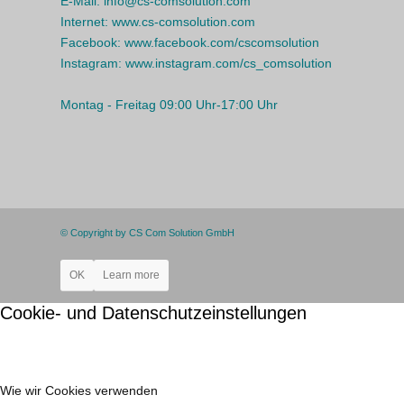
E-Mail:
info@cs-comsolution.com
Internet:
www.cs-comsolution.com
Facebook:
www.facebook.com/cscomsolution
Instagram:
www.instagram.com/cs_comsolution
Montag - Freitag 09:00 Uhr-17:00 Uhr
© Copyright by CS Com Solution GmbH
OK
Learn more
Cookie- und Datenschutzeinstellungen
Wie wir Cookies verwenden