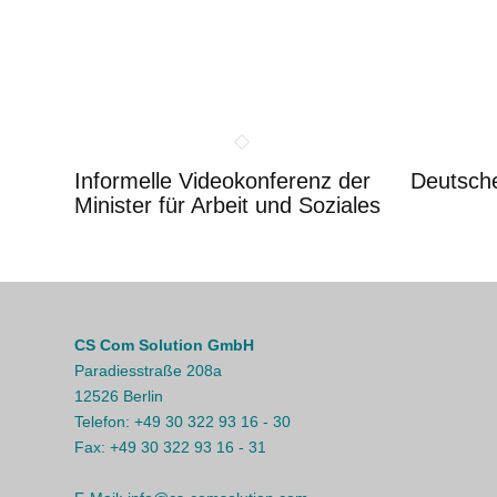
Informelle Videokonferenz der
Deutsch
Minister für Arbeit und Soziales
CS Com Solution GmbH
Paradiesstraße 208a
12526 Berlin
Telefon:
+49 30 322 93 16 - 30
Fax:
+49 30 322 93 16 - 31